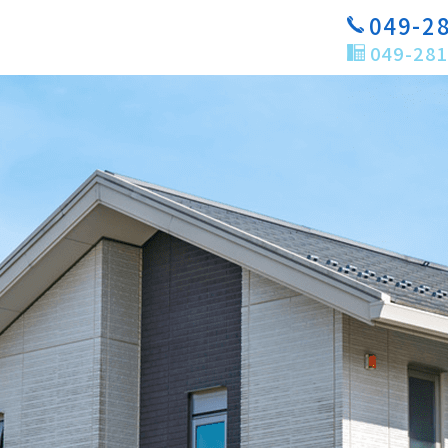
049-2
049-281