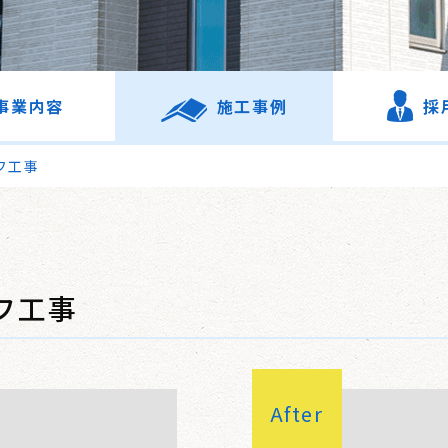
事業内容
施工事例
採
フ工事
フ工事